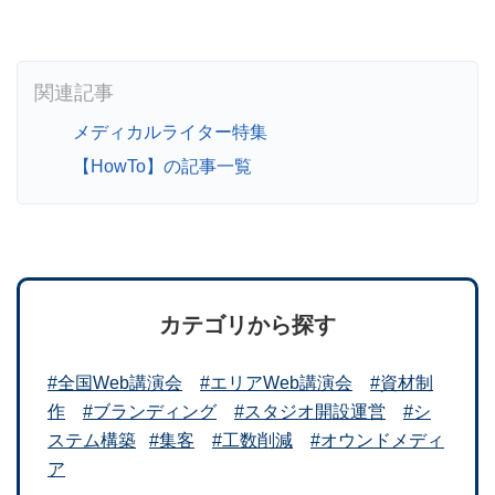
メディカルライター特集
【HowTo】の記事一覧
カテゴリから探す
#全国Web講演会
#エリアWeb講演会
#資材制
作
#ブランディング
#スタジオ開設運営
#シ
ステム構築
#集客
#工数削減
#オウンドメディ
ア