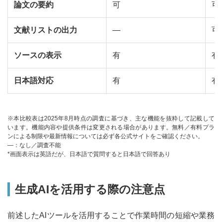
論文の要約
可
可
文献リストの出力
―
可
ソースの表示
有
有
日本語対応
有
有
※本比較表は2025年8月時点の調査に基づき、主な機能を抜粋して記載して
います。機能内容や提供条件は変更される場合があります。無料／有料プラ
ンによる制限や最新情報については必ず各公式サイトをご確認ください。
―：なし／調査不能
*画面表示は英語だが、日本語で質問すると日本語で回答あり
生成AIを活用する際の注意点
前述したAIツールを活用することで作業時間の短縮や業務