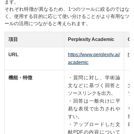
ます。
それぞれ特徴が異なるため、1つのツールに絞るのではな
く、使用する目的に応じて使い分けることがより有用なツ
ールの活用につながると考えられます。
項目
Perplexity Academic
Co
URL
https://www.perplexity.ai/
ht
academic
機能・特徴
・質問に対し、学術論
・
文などに基づく回答と
文
ソースリンクを出力。
ソ
・回答は一般向けに平
・
易な表現で出力されや
リ
すい。
簡
・アップロードした文
最
献PDFの内容について
・