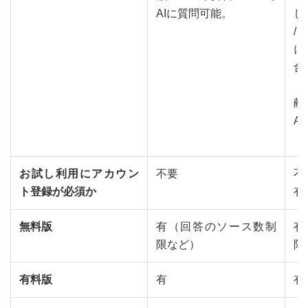
AIに質問可能。
し
/ 
に
合
・
献
A
お試し利用にアカウン
不要
不
ト登録が必須か
有
無料版
有（回答のソース数制
有
限など）
限
有料版
有
有