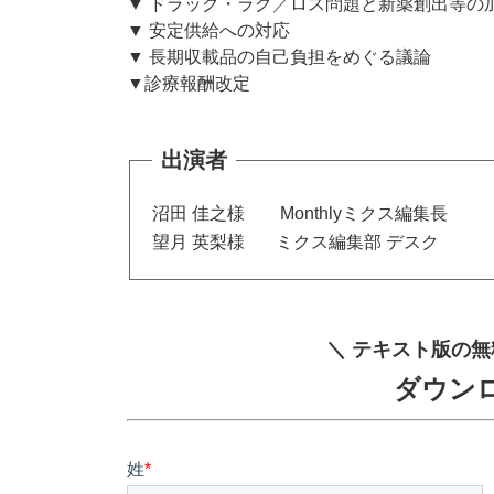
／
▼ ドラッグ・ラグ
ロス問題と新薬創出等の
▼ 安定供給への対応
▼ 長期収載品の自己負担をめぐる議論
▼診療報酬改定
出演者
沼田 佳之様 Monthlyミクス編集長
望月 英梨様 ミクス編集部 デスク
＼ テキスト版の無
ダウン